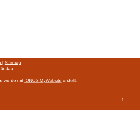
n
|
Sitemap
ründau
e wurde mit
IONOS MyWebsite
erstellt.
↑