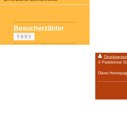
Besucherzähler
Druckversio
© Paddelclub G
Diese Homepag